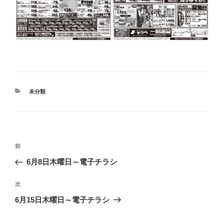
カ
未分類
テ
ゴ
リ
ー
投
前
前
稿
の
6月8日木曜日～電子チラシ
ナ
投
ビ
稿
次
次
ゲ
の
6月15日木曜日～電子チラシ
投
ー
稿