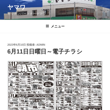
コ
ヤマワ
ン
キッチンパートナーヤマワ
テ
ン
ツ
メニュー
へ
ス
キ
投
2023年6月10日
投稿者:
ADMIN
稿
ッ
6月11日日曜日～電子チラシ
日:
プ